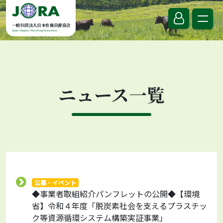
Skip to content
一般社団法人日本有機資源協会
Japan Organics Recycling Association
ニュース一覧
公募・イベント
◆事業者取組紹介パンフレットの公開◆【環境
省】令和４年度「脱炭素社会を支えるプラスチッ
ク等資源循環システム構築実証事業」