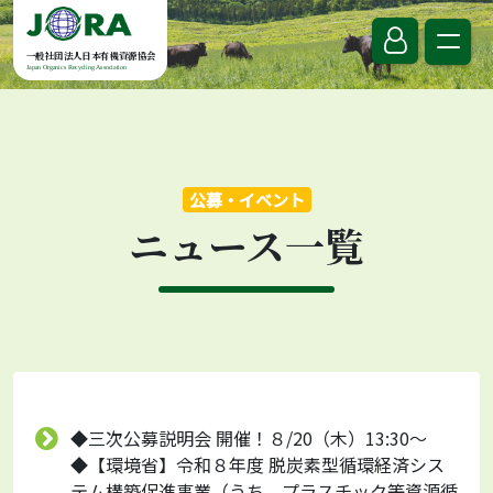
Skip to content
一般社団法人日本有機資源協会
Japan Organics Recycling Association
公募・イベント
ニュース一覧
◆三次公募説明会 開催！８/20（木）13:30～
◆【環境省】令和８年度 脱炭素型循環経済シス
テム構築促進事業（うち、プラスチック等資源循