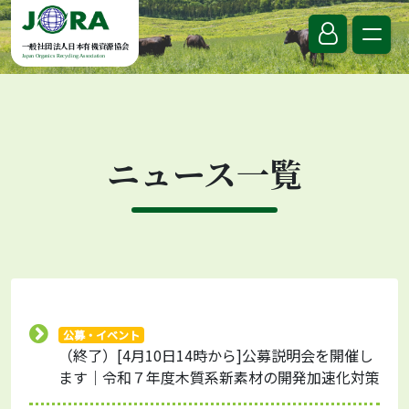
Skip to content
一般社団法人日本有機資源協会
Japan Organics Recycling Association
ニュース一覧
公募・イベント
（終了）[4月10日14時から]公募説明会を開催し
ます｜令和７年度木質系新素材の開発加速化対策