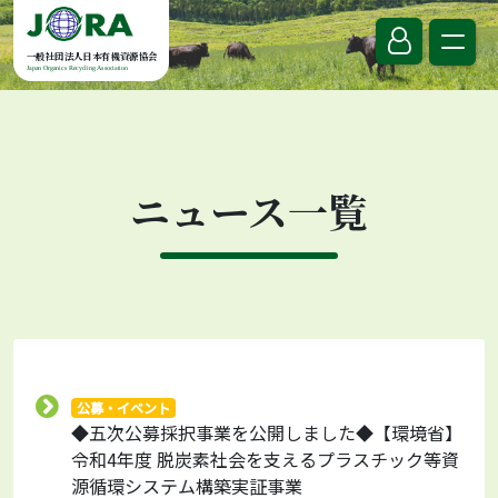
Skip to content
一般社団法人日本有機資源協会
Japan Organics Recycling Association
ニュース一覧
公募・イベント
◆五次公募採択事業を公開しました◆【環境省】
令和4年度 脱炭素社会を支えるプラスチック等資
源循環システム構築実証事業