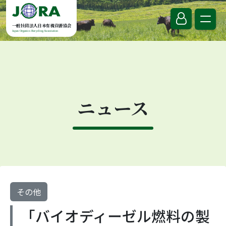
Skip to content
一般社団法人日本有機資源協会
Japan Organics Recycling Association
ニュース
その他
「バイオディーゼル燃料の製