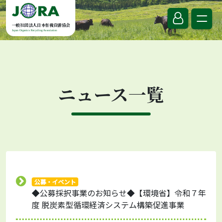
Skip to content
一般社団法人日本有機資源協会
Japan Organics Recycling Association
ニュース一覧
公募・イベント
◆公募採択事業のお知らせ◆【環境省】令和７年
度 脱炭素型循環経済システム構築促進事業