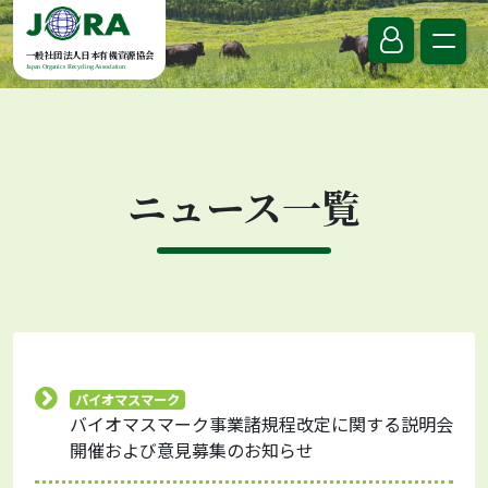
Skip to content
一般社団法人日本有機資源協会
Japan Organics Recycling Association
ニュース一覧
バイオマスマーク
バイオマスマーク事業諸規程改定に関する説明会
開催および意見募集のお知らせ