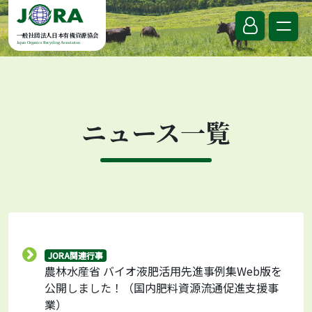
Skip to content
一般社団法人日本有機資源協会
Japan Organics Recycling Association
ニュース一覧
JORA関連行事
農林水産省 バイオ液肥活用先進事例集Web版を
公開しました！（国内肥料資源流通促進支援事
業）