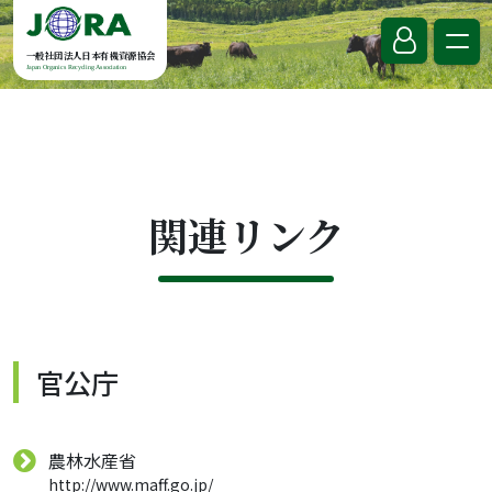
Skip to content
一般社団法人日本有機資源協会
Japan Organics Recycling Association
関連リンク
官公庁
農林水産省
http://www.maff.go.jp/