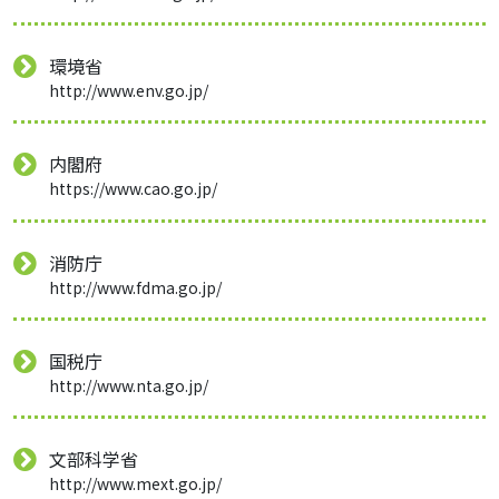
環境省
http://www.env.go.jp/
内閣府
https://www.cao.go.jp/
消防庁
http://www.fdma.go.jp/
国税庁
http://www.nta.go.jp/
文部科学省
http://www.mext.go.jp/