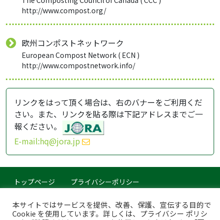
http://www.compost.org/
欧州コンポストネットワーク
European Compost Network ( ECN )
http://www.compostnetwork.info/
リンクをはって頂く場合は、右のバナーをご利用くだ
さい。また、リンクを貼る際は下記アドレスまでご一
報ください。
E-mail:hq@jora.jp
トップページ
プライバシーポリシー
このサイトについて
本サイトではサービスを提供、改善、保護、宣伝する目的で
Cookie を使用しています。詳しくは、プライバシー ポリシ
Copyright © Japan Organics Recycling Association. All rights reserved.