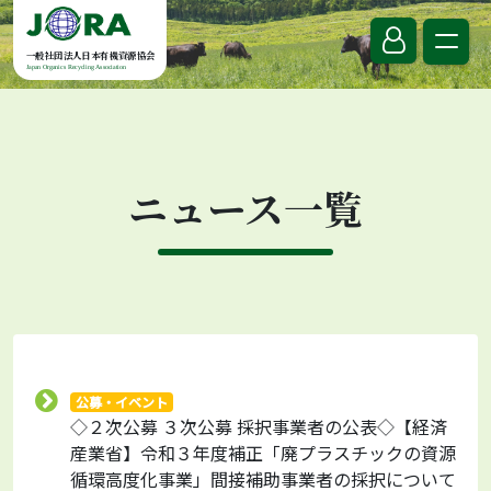
Skip to content
一般社団法人日本有機資源協会
Japan Organics Recycling Association
ニュース一覧
公募・イベント
◇２次公募 ３次公募 採択事業者の公表◇【経済
産業省】令和３年度補正「廃プラスチックの資源
循環高度化事業」間接補助事業者の採択について