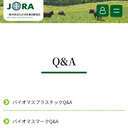
Skip to content
一般社団法人日本有機資源協会
Japan Organics Recycling Association
Q&A
バイオマスプラスチックQ&A
バイオマスマークQ&A