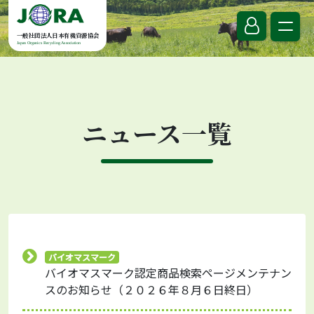
Skip to content
一般社団法人日本有機資源協会
Japan Organics Recycling Association
ニュース一覧
バイオマスマーク
バイオマスマーク認定商品検索ページメンテナン
スのお知らせ（２０２６年８月６日終日）