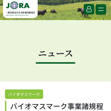
Skip to content
一般社団法人日本有機資源協会
Japan Organics Recycling Association
ニュース
バイオマスマーク
バイオマスマーク事業諸規程