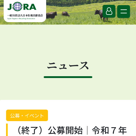
Skip to content
一般社団法人日本有機資源協会
Japan Organics Recycling Association
ニュース
公募・イベント
（終了）公募開始｜令和７年