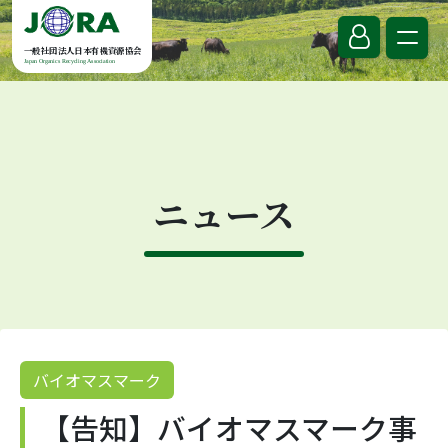
Skip to content
一般社団法人日本有機資源協会
Japan Organics Recycling Association
ニュース
バイオマスマーク
【告知】バイオマスマーク事