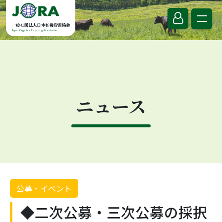
Skip to content
一般社団法人日本有機資源協会
Japan Organics Recycling Association
ニュース
公募・イベント
◆二次公募・三次公募の採択