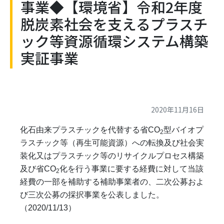
事業◆【環境省】令和2年度
脱炭素社会を支えるプラスチ
ック等資源循環システム構築
実証事業
2020年11月16日
化石由来プラスチックを代替する省CO
型バイオプ
2
ラスチック等（再生可能資源）への転換及び社会実
装化又はプラスチック等のリサイクルプロセス構築
及び省CO
化を行う事業に要する経費に対して当該
2
経費の一部を補助する補助事業者の、二次公募およ
び三次公募の採択事業を公表しました。
（2020/11/13）