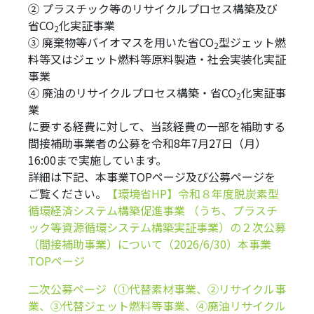
② プラスチック等のリサイクルプロセス構築及び
省CO
化実証事業
2
③ 廃棄物等バイオマスを用いた省CO
型ジェット燃
2
料等又はジェット燃料等原料製造・社会実装化実証
事業
④ 廃油のリサイクルプロセス構築・省CO
化実証事
2
業
に要する経費に対して、当該経費の一部を補助する
間接補助事業者の公募を令和8年7月27日（月）
16:00まで実施しています。
詳細は下記、本事業TOPページ及び公募ページを
ご覧ください。
【環境省HP】令和８年度脱炭素型
循環経済システム構築促進事業 （うち、プラスチ
ック等資源循環システム構築実証事業）の２次公募
（間接補助事業）について（2026/6/30）
本事業
TOPページ
二次公募ページ（①代替素材事業、②リサイクル事
業、③代替ジェット燃料等事業、④廃油リサイクル