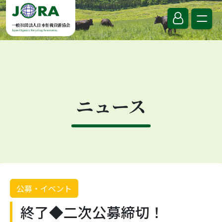
Skip to content
一般社団法人日本有機資源協会
Japan Organics Recycling Association
ニュース
公募・イベント
終了◆二次公募締切！