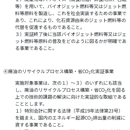
等）を用いて、バイオジェット燃料等又はジェット燃
料等原料を製造し、これを社会実装するための事業で
あり、これにより、化石資源由来のジェット燃料等の
代替を促進するものであること。
３）実証終了後に当該バイオジェット燃料等又はジェ
ット燃料等原料の普及をどのように図るかが明確であ
る事業であること。
④廃油のリサイクルプロセス構築・省CO
化実証事業
2
実施対象事業は、次の１）～３）のいずれにも該当
し、廃油のリサイクルプロセス構築・省CO
化を図る
2
上での技術的課題の解決に向けた実証的な取組である
こととします。
１）特別会計に関する法律（平成19年法律第23号）
を踏まえ、国内のエネルギー起源CO
排出量の削減に
2
資する事業であること。