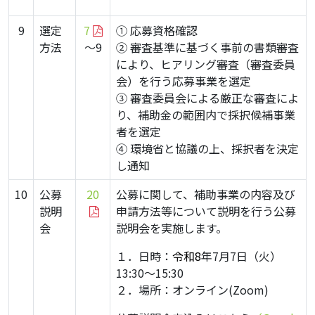
9
選定
7
① 応募資格確認
方法
～9
② 審査基準に基づく事前の書類審査
により、ヒアリング審査（審査委員
会）を行う応募事業を選定
③ 審査委員会による厳正な審査によ
り、補助金の範囲内で採択候補事業
者を選定
④ 環境省と協議の上、採択者を決定
し通知
10
公募
20
公募に関して、補助事業の内容及び
説明
申請方法等について説明を行う公募
会
説明会を実施します。
１．日時：
令和8
年7月7日（火）
13:30～15:30
２．場所：オンライン(Zoom)