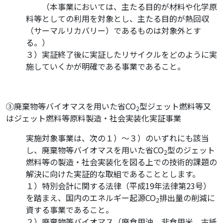
・
・
（本事業においては、主たる目的が材料や化学原
料等としての利用を対象とし、主たる目的が熱回収
（サーマルリカバリー）であるものは対象外とす
る。）
３）実証終了後に実証したリサイクルをどのように実
施していくかが明確である事業であること。
③廃棄物等バイオマスを用いた省CO
型ジェット燃料等又
2
はジェット燃料等原料製造・社会実装化実証事業
実施対象事業は、次の１）～３）のいずれにも該当
し、廃棄物等バイオマスを用いた省CO
型のジェット
2
燃料等の製造・社会実装化を図る上での技術的課題の
解決に向けた実証的な取組であることとします。
１）特別会計に関する法律（平成19年法律第23号）
を踏まえ、国内のエネルギー起源CO
排出量の削減に
2
資する事業であること。
２）廃棄物等バイオマス（廃食用油、非食用米、古紙