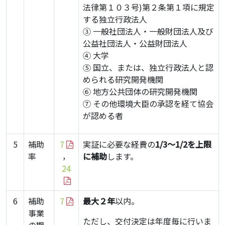
法律第１０３号)第２条第１項に規定
する独立行政法人
③ 一般社団法人・一般財団法人及び
公益社団法人・公益財団法人
④ 大学
⑤ 国立、または、独立行政法人と認
められる研究開発機関
⑥ 地方公共団体の研究開発機関
⑦ その他環境大臣の承認を経て協会
が認める者
5
補助
7
実証に必要な経費の
1/3～1/2を上限
率
，
に補助
します。
24
6
補助
7
最大２年
以内。
事業
ただし、交付決定は年度毎に行いま