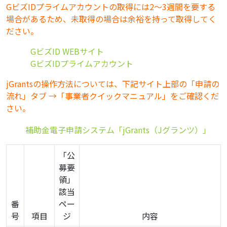
GビズIDプライムアカウントの取得には2～3週間を要する
場合があるため、未取得の場合は余裕を持って取得してく
ださい。
・
GビズID WEBサイト
・
GビズIDプライムアカウント
jGrantsの操作方法については、下記サイト上部の「申請の
流れ」タブ →「事業者クイックマニュアル」をご確認くだ
さい。
・
補助金電子申請システム「jGrants（Jグランツ）」
「公
募要
領」
該当
番
ペー
号
項目
ジ
内容