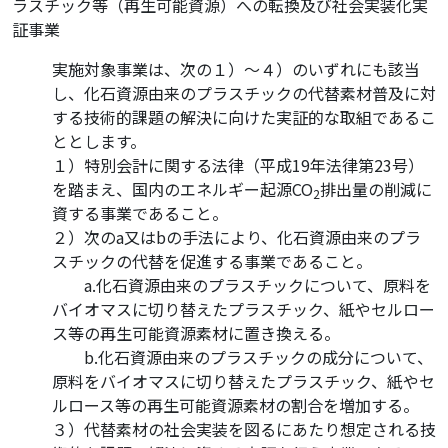
ラスチック等（再生可能資源）への転換及び社会実装化実
証事業
実施対象事業は、次の１）～４）のいずれにも該当
し、化石資源由来のプラスチックの代替素材普及に対
する技術的課題の解決に向けた実証的な取組であるこ
ととします。
１）特別会計に関する法律（平成19年法律第23号）
を踏まえ、国内のエネルギー起源CO
排出量の削減に
2
資する事業であること。
２）次のa又はbの手法により、化石資源由来のプラ
スチックの代替を促進する事業であること。
・
・
a.化石資源由来のプラスチックについて、原料を
バイオマスに切り替えたプラスチック、紙やセルロー
ス等の再生可能資源素材に置き換える。
・
・
b.化石資源由来のプラスチックの成分について、
原料をバイオマスに切り替えたプラスチック、紙やセ
ルロース等の再生可能資源素材の割合を増加する。
３）代替素材の社会実装を図るにあたり想定される技