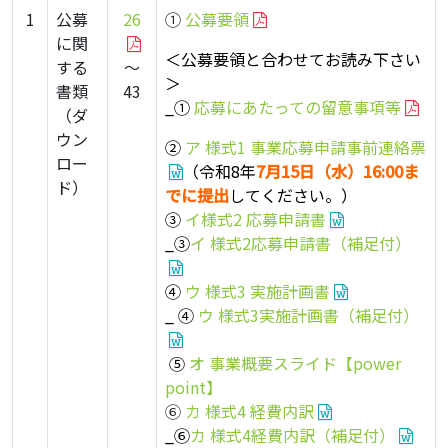
1
公募
26
①
公募要領
に関
＜公募要領と合わせてお読み下さい
する
～
＞
書類
43
_①
応募にあたっての留意事項等
（ダ
ウン
②
ア 様式1 事業応募申請事前連絡票
ロー
（令和8年
7月15日（水）16:00ま
ド）
でに提出
してください。）
③
イ様式2 応募申請書
_③
イ
様式2応募申請書（補足付）
④
ウ 様式3 実施計画書
_ ④
ウ 様式3実施計画書
（補足付）
⑤
オ 事業概要スライド【power
point】
⑥
カ 様式4 経費内訳
_⑥
カ 様式4経費内訳（補足付）