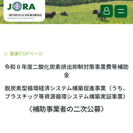
Skip to content
一般社団法人日本有機資源協会
Japan Organics Recycling Association
＞ 事業TOPページ
令和８年度二酸化炭素排出抑制対策事業費等補助
金
脱炭素型循環経済システム構築促進事業（うち、
プラスチック等資源循環システム構築実証事業）
〈補助事業者の二次公募〉