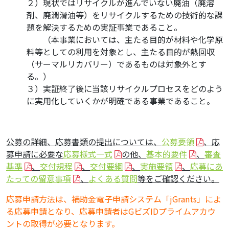
２）現状ではリサイクルが進んでいない廃油（廃溶
剤、廃潤滑油等）をリサイクルするための技術的な課
題を解決するための実証事業であること。
・・
（本事業においては、主たる目的が材料や化学原
料等としての利用を対象とし、主たる目的が熱回収
（サーマルリカバリー）であるものは対象外とす
る。）
３）実証終了後に当該リサイクルプロセスをどのよう
に実用化していくかが明確である事業であること。
公募の詳細、応募書類の提出については、
公募要領
、応
募申請に必要な
応募様式一式
の他、
基本的要件
、
審査
基準
、
交付規程
、
交付要綱
、
実施要領
、
応募にあ
たっての留意事項
、
よくある質問
等をご確認ください。
応募申請方法は、補助金電子申請システム「jGrants」によ
る応募申請となり、応募申請者はGビズIDプライムアカウ
ントの取得が必要となります。