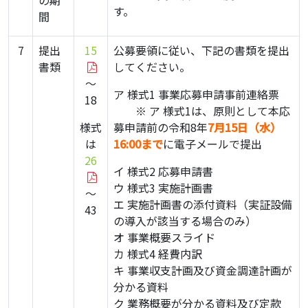
の期
す。
間
7
提出
15
公募要領に従い、下記の書類を提出
書類
してください。
～
ア 様式1 事業応募申請事前連絡票
18
・・
※ ア 様式1は、原則として本応
様式
募申請前の令和8年
7月15日（水）
は
16:00まで
に電子メールで提出
26
イ 様式2 応募申請書
ウ 様式3 実施計画書
～
エ 実施計画書の添付資料（実証設備
43
の導入が該当する場合のみ）
オ 事業概要スライド
カ 様式4 経費内訳
キ 事業収支計画及び資金調達計画が
分かる資料
ク 業務概要が分かる資料及び定款