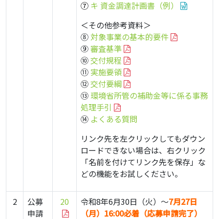
⑦
キ 資金調達計画書（例）
＜その他参考資料＞
⑧
対象事業の基本的要件
⑨
審査基準
⑩
交付規程
⑪
実施要領
⑫
交付要綱
⑬
環境省所管の補助金等に係る事務
処理手引
⑭
よくある質問
リンク先を左クリックしてもダウン
ロードできない場合は、右クリック
「名前を付けてリンク先を保存」な
どの機能をお試しください。
2
公募
20
令和8年6月30日（火）～
7月27日
申請
（月）16:00必着（応募申請完了）