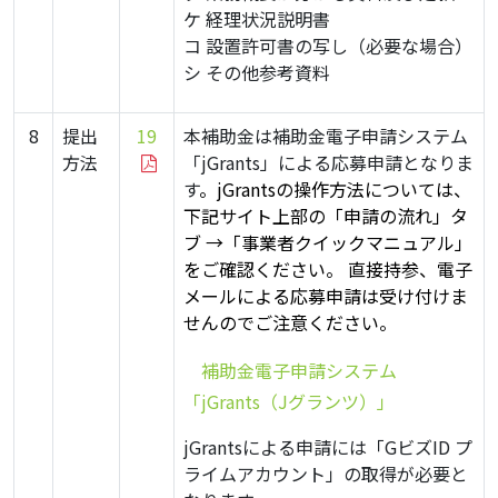
ケ 経理状況説明書
コ 設置許可書の写し（必要な場合）
シ その他参考資料
8
提出
19
本補助金は補助金電子申請システム
方法
「jGrants」による応募申請となりま
す
。
jGrantsの操作方法については、
下記サイト上部の「申請の流れ」タ
ブ →「事業者クイックマニュアル」
をご確認ください。 直接持参、電子
メールによる応募申請は受け付けま
せんのでご注意ください。
・
補助金電子申請システム
「jGrants（Jグランツ）」
jGrantsによる申請には「GビズID プ
ライムアカウント」の取得が必要と