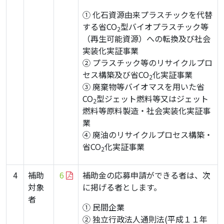
① 化石資源由来プラスチックを代替
する省CO
型バイオプラスチック等
2
（再生可能資源）への転換及び社会
実装化実証事業
② プラスチック等のリサイクルプロ
セス構築及び省CO
化実証事業
2
③ 廃棄物等バイオマスを用いた省
CO
型ジェット燃料等又はジェット
2
燃料等原料製造・社会実装化実証事
業
④ 廃油のリサイクルプロセス構築・
省CO
化実証事業
2
4
補助
6
補助金の応募申請ができる者は、次
対象
に掲げる者とします。
者
① 民間企業
② 独立行政法人通則法(平成１１年