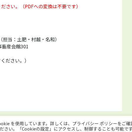
ください。（PDFへの変換は不要です）
 （担当：土肥・村越・名和）
事畜産会館301
変えてください。）
okie を使用しています。詳しくは、プライバシー ポリシーをご確
サイトについて
Copyright © Japan Org
ください。「Cookieの設定」にアクセスし、制御することも可能で