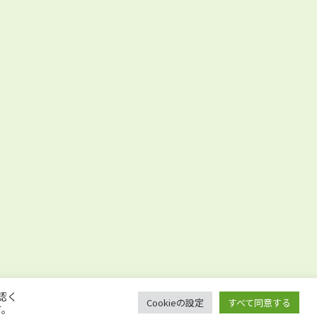
認く
Cookieの設定
すべて同意する
anics Recycling Association. All rights reserved.
す。