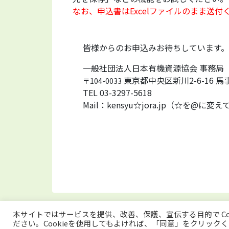
なお、申込書はExcelファイルのまま送付
皆様からのお申込みお待ちしています。
一般社団法人日本有機資源協会 事務局
東京都中央区新川2-6-16 馬
〒104-0033
TEL 03-3297-5618
Mail：kensyu☆jora.jp（☆を@に
本サイトではサービスを提供、改善、保護、宣伝する目的で Co
トップページ
プライバシーポリシー
この
ださい。Cookieを使用してもよければ、「同意」をクリック