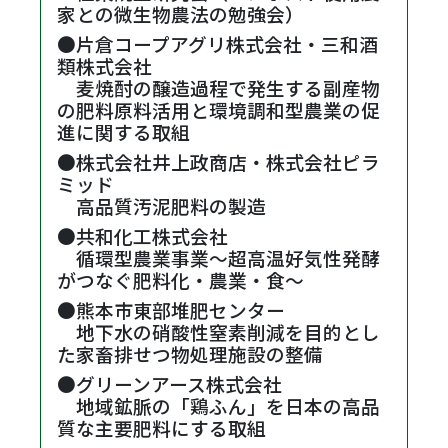
家との微生物農法の勉強会）
●片倉コープアグリ株式会社・三和酒
類株式会社
・
麦焼酎の醸造過程で発生する副産物
の肥料原料活用と環境調和型農業の促
進に関する取組
●株式会社井上政商店・株式会社ピラ
ミッド
・
高品質汚泥肥料の製造
●共和化工株式会社
・
循環型農業事業～超高温好気性発酵
がつなぐ肥料化・農業・食～
●熊本市東部堆肥センター
・
地下水の硝酸性窒素削減を目的とし
た家畜排せつ物処理施設の整備
●グリーンアース株式会社
・
地域鉱脈の「鶏ふん」を日本の高品
質な主要肥料にする取組