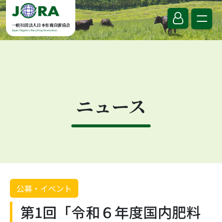
Skip to content
一般社団法人日本有機資源協会
Japan Organics Recycling Association
ニュース
公募・イベント
第1回「令和６年度国内肥料