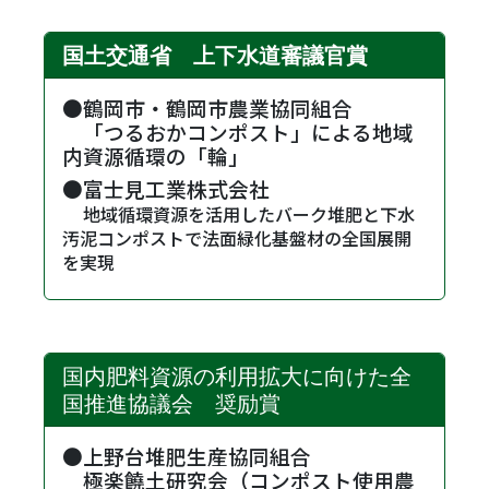
国土交通省 上下水道審議官賞
●鶴岡市・鶴岡市農業協同組合
・
「つるおかコンポスト」による地域
内資源循環の「輪」
●富士見工業株式会社
・
地域循環資源を活用したバーク堆肥と下水
汚泥コンポストで法面緑化基盤材の全国展開
を実現
国内肥料資源の利用拡大に向けた全
国推進協議会 奨励賞
●上野台堆肥生産協同組合
・
極楽饒土研究会（コンポスト使用農