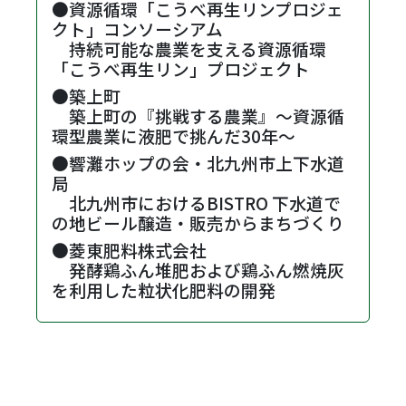
●資源循環「こうべ再生リンプロジェ
クト」コンソーシアム
・
持続可能な農業を支える資源循環
「こうべ再生リン」プロジェクト
●築上町
・
築上町の『挑戦する農業』～資源循
環型農業に液肥で挑んだ30年～
●響灘ホップの会・北九州市上下水道
局
・
北九州市におけるBISTRO 下水道で
の地ビール醸造・販売からまちづくり
●菱東肥料株式会社
・
発酵鶏ふん堆肥および鶏ふん燃焼灰
を利用した粒状化肥料の開発