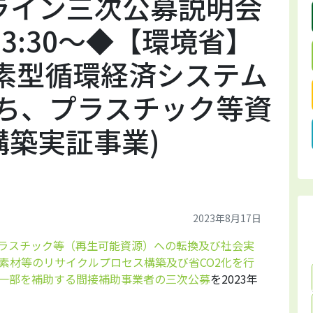
ライン三次公募説明会
)13:30～◆【環境省】
炭素型循環経済システム
うち、プラスチック等資
構築実証事業)
2023年8月17日
プラスチック等（再生可能資源）への転換及び社会実
素材等のリサイクルプロセス構築及び省CO2化を行
一部を補助する間接補助事業者の三次公募
を2023年