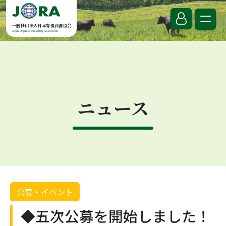
Skip to content
一般社団法人日本有機資源協会
Japan Organics Recycling Association
ニュース
公募・イベント
◆五次公募を開始しました！