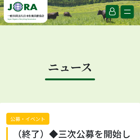
Skip to content
一般社団法人日本有機資源協会
Japan Organics Recycling Association
ニュース
公募・イベント
（終了）◆三次公募を開始し