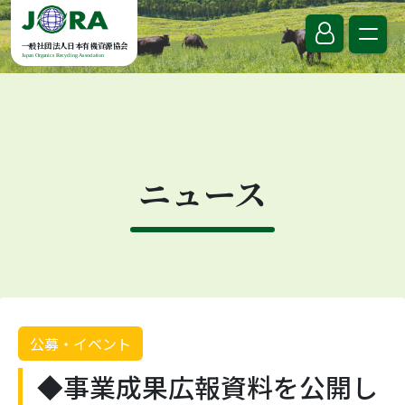
Skip to content
一般社団法人日本有機資源協会
Japan Organics Recycling Association
ニュース
公募・イベント
◆事業成果広報資料を公開し