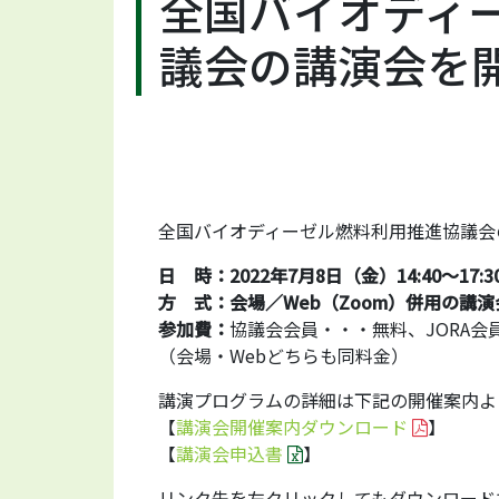
全国バイオディ
議会の講演会を
全国バイオディーゼル燃料利用推進協議会
日 時：
2022
年
7
月
8
日（金
）
14:40
～
17:3
方 式：会場／Web（Zoom）併用の講演
参加費：
協議会会員・・・無料、JORA会員
（会場・Webどちらも同料金）
講演プログラムの詳細は下記の開催案内よ
【
講演会開催案内ダウンロード
】
【
講演会申込書
】
リンク先を左クリックしてもダウンロード