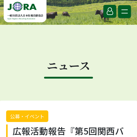
Skip to content
一般社団法人日本有機資源協会
Japan Organics Recycling Association
ニュース
公募・イベント
広報活動報告『第5回関西バ