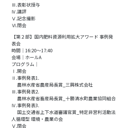
Ⅲ.表彰状授与
Ⅳ.講評
Ⅴ.記念撮影
Ⅵ.閉会
【第２部】国内肥料資源利用拡大アワード 事例発
表会
時間｜16:20～17:40
会場｜ホールA
プログラム｜
Ⅰ.開会
Ⅱ.事例発表1.
Ⅱ.
農林水産省農産局長賞_三興株式会社
Ⅲ.事例発表2.
Ⅲ.
農林水産省畜産局長賞_十勝清水町農業協同組合
Ⅳ.事例発表3.
Ⅳ.
国土交通省上下水道審議官賞_特定非営利活動法
人循環型 環境・農業の会
Ⅴ.閉会