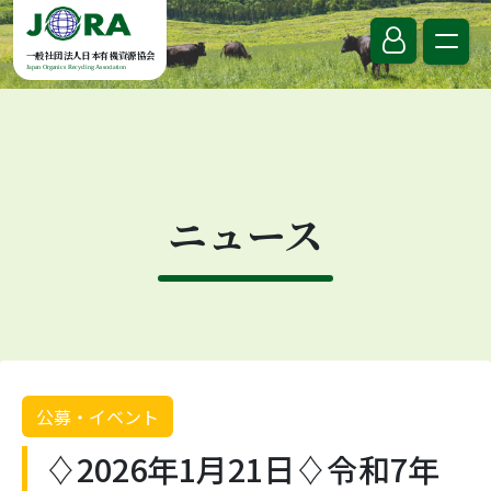
Skip to content
一般社団法人日本有機資源協会
Japan Organics Recycling Association
ニュース
公募・イベント
♢2026年1月21日♢令和7年