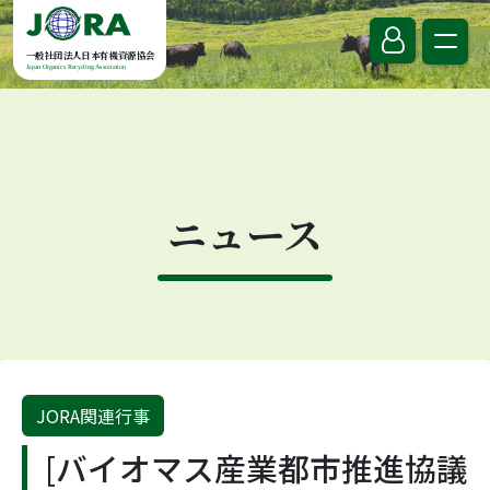
Skip to content
一般社団法人日本有機資源協会
Japan Organics Recycling Association
ニュース
JORA関連行事
[バイオマス産業都市推進協議