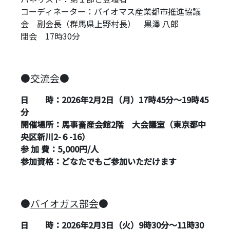
コーディネーター：バイオマス産業都市推進協議
会 副会長（群馬県上野村長） 黒澤 八郎
閉会 17時30分
●
交流会
●
日 時：2026年2月2日（月）
17
時45
分～
19
時45
分
開催場所：馬事畜産会館2階 大会議室（東京都中
央区新川2-６-16）
参 加 費：5,000円/人
参加資格：どなたでもご参加いただけます
●
バイオガス部会
●
日 時：2026年2月3日（火）
9
時
30
分～
11
時
30