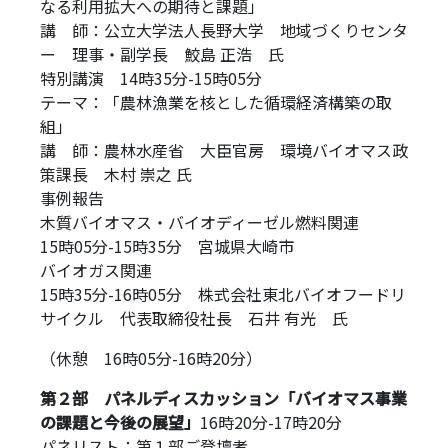
なる利用拡大への期待と課題」
講 師：公立大学法人長野大学 地域づくりセンタ
ー 理事・副学長 鮫島 正浩 氏
特別講演 14時35分-15時05分
テーマ：「農林漁業を核とした循環経済構築の取
組」
講 師：農林水産省 大臣官房 環境バイオマス政
策課長 木村 崇之 氏
事例報告
木質バイオマス・バイオディーゼル燃料関連
15時05分-15時35分 宮城県大崎市
バイオガス関連
15時35分-16時05分 株式会社東北バイオフードリ
サイクル 代表取締役社長 石井 有光 氏
（休憩 16時05分-16時20分）
第２部 パネルディスカッション「バイオマス事業
の課題と今後の展望」
16時20分-17時20分
パネリスト：第１部ご登壇者