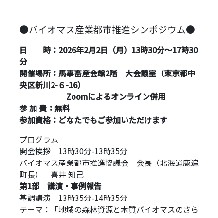
●
バイオマス産業都市推進シンポジウム
●
日 時：2026年2月2日（月）
13
時
30
分～
17
時
30
分
開催場所：馬事畜産会館2階 大会議室（東京都中
央区新川2-６-16）
Zoomによるオンライン併用
参 加 費：無料
参加資格：どなたでもご参加いただけます
プログラム
開会挨拶 13時30分-13時35分
バイオマス産業都市推進協議会 会長（北海道鹿追
町長） 喜井 知己
第1部 講演・事例報告
基調講演 13時35分-14時35分
テーマ：「地域の森林資源と木質バイオマスのさら