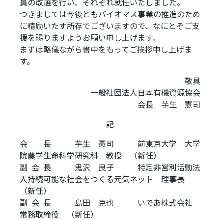
員の改選を行い、それぞれ就任いたしました。
つきましては今後ともバイオマス事業の推進のため
に精励いたす所存でございますので、なにとぞご支
援を賜りますようお願い申し上げます。
まずは略儀ながら書中をもってご挨拶申し上げま
す。
敬具
一般社団法人日本有機資源協会
会長 芋生 憲司
記
会 長 芋生 憲司 前東京大学 大学
院農学生命科学研究科 教授 （新任）
副 会 長 鬼沢 良子 特定非営利活動法
人持続可能な社会をつくる元気ネット 理事長
（新任）
副 会 長 島田 克也 いであ株式会社
常務取締役 （新任）