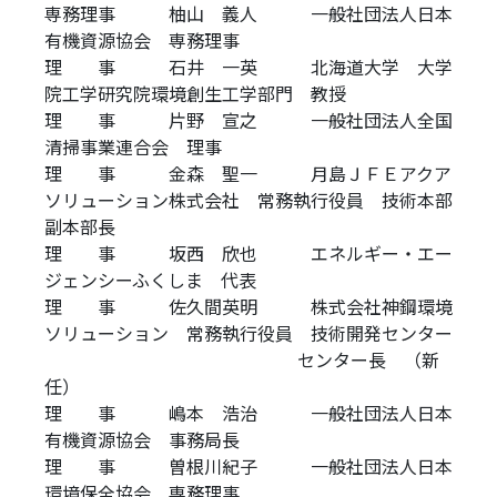
専務理事 柚山 義人 一般社団法人日本
有機資源協会 専務理事
理 事 石井 一英 北海道大学 大学
院工学研究院環境創生工学部門 教授
理 事 片野 宣之 一般社団法人全国
清掃事業連合会 理事
理 事 金森 聖一 月島ＪＦＥアクア
ソリューション株式会社 常務執行役員 技術本部
副本部長
理 事 坂西 欣也 エネルギー・エー
ジェンシーふくしま 代表
理 事 佐久間英明 株式会社神鋼環境
ソリューション 常務執行役員 技術開発センター
\\\\\\\\\\\\\\\\\\\\\\\\\\\\\\\\\\\\\\
センター長 （新
任）
理 事 嶋本 浩治 一般社団法人日本
有機資源協会 事務局長
理 事 曽根川紀子 一般社団法人日本
環境保全協会 専務理事