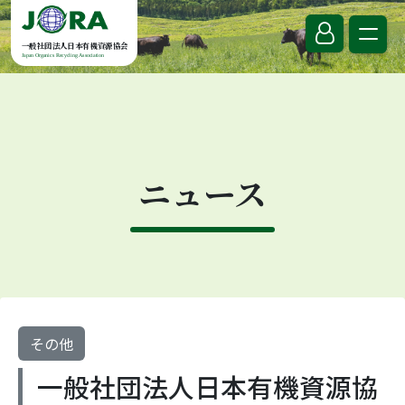
Skip to content
一般社団法人日本有機資源協会
Japan Organics Recycling Association
ニュース
その他
一般社団法人日本有機資源協