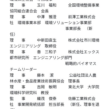
理 事 玉川 福和 全国環境整備事業
協同組合連合会 会長
理 事 中澤 雅澄 前澤工業株式会
社 環境事業本部 環境ソリューション事業部
\\\\\\\\\\\\\\\\\\\\\\\\\\\\\\\\\\\\\\
事業部長 （新
任）
理 事 中新田直生 株式会社市川環境
エンジニアリング 取締役
理 事 秦 三和子 株式会社エックス
都市研究所 エンジニアリング部門
\\\\\\\\\\\\\\\\\\\\\\\\\\\\\\\\\\\\\\
戦略的バイオマス
チームリーダー
理 事 藤本 潔 公益社団法人農
林水産・食品産業技術振興協会 理事長
理 事 吉岡 敏明 東北大学 大学院
環境科学研究科 教授
監 事 織茂 俊泰 佐藤工業株式会
社 事業開発統括部 担当部長 （新任、理事を退