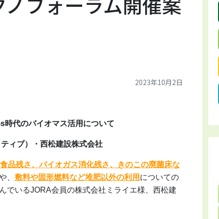
テクノフォーラム開催案
2023年10月2日
Gs時代のバイオマス活用について
イティブ）・西松建設株式会社
食品残さ、バイオガス消化残さ、きのこの廃菌床な
や、
敷料や固形燃料など堆肥以外の利用
についての
んでいるJORA会員の株式会社ミライエ様、西松建