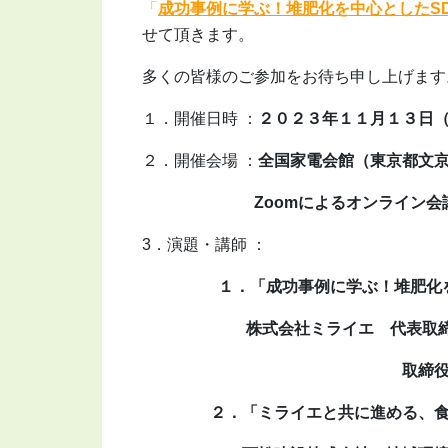
「
成功事例に学ぶ！堆肥化を中心としたS
せて頂きます。
多くの皆様のご参加をお待ち申し上げます
１．開催日時 ：
２０２３年１１月１３日（月）
２．開催会場 ：
全国家電会館（東京都文
Zoomによるオンライン会議
3．演題・講師 ：
１．「成功事例に学ぶ！堆肥化を中心
株式会社ミライエ 代表取締役 
取締役 堀 敦
２．「ミライエと共に進める、食品