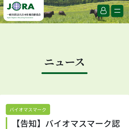
Skip to content
一般社団法人日本有機資源協会
Japan Organics Recycling Association
ニュース
バイオマスマーク
【告知】バイオマスマーク認