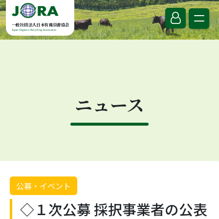
Skip to content
一般社団法人日本有機資源協会
Japan Organics Recycling Association
ニュース
公募・イベント
◇１次公募 採択事業者の公表