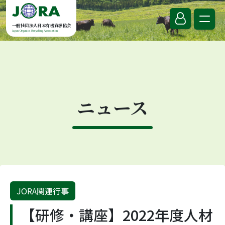
Skip to content
一般社団法人日本有機資源協会
Japan Organics Recycling Association
ニュース
JORA関連行事
【研修・講座】2022年度人材