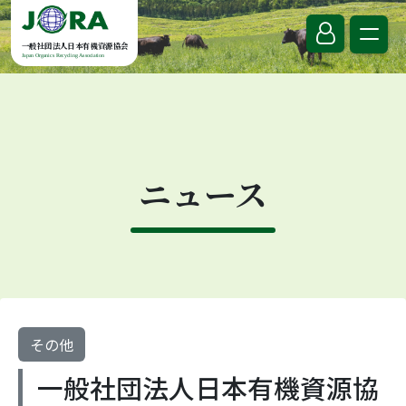
Skip to content
一般社団法人日本有機資源協会
Japan Organics Recycling Association
ニュース
その他
一般社団法人日本有機資源協