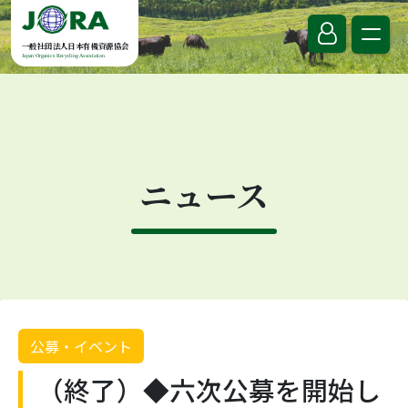
Skip to content
一般社団法人日本有機資源協会
Japan Organics Recycling Association
ニュース
公募・イベント
（終了）◆六次公募を開始し