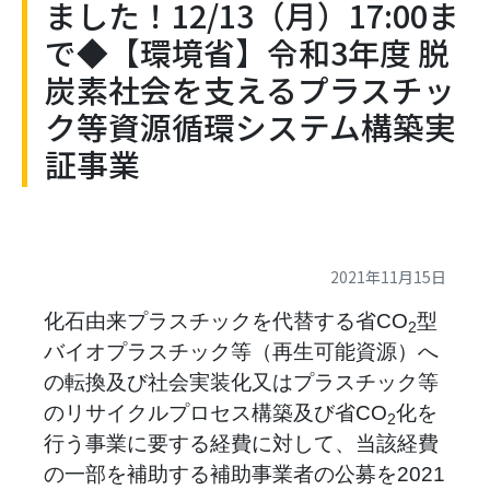
ました！12/13（月）17:00ま
で◆【環境省】令和3年度 脱
炭素社会を支えるプラスチッ
ク等資源循環システム構築実
証事業
2021年11月15日
化石由来プラスチックを代替する省CO
型
2
バイオプラスチック等（再生可能資源）へ
の転換及び社会実装化又はプラスチック等
のリサイクルプロセス構築及び省CO
化を
2
行う事業に要する経費に対して、当該経費
の一部を補助する補助事業者の公募を2021