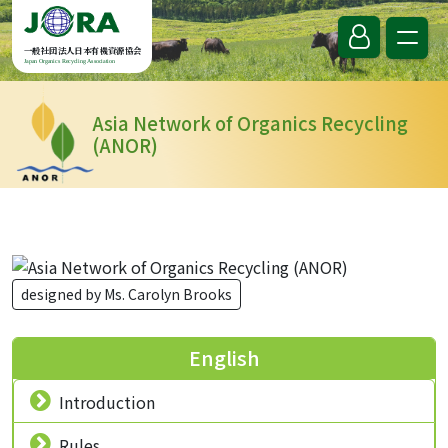
Skip to content
一般社団法人日本有機資源協会
Japan Organics Recycling Association
Asia Network of Organics Recycling
(ANOR)
designed by Ms. Carolyn Brooks
English
Introduction
Rules