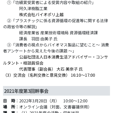
・
①「功績賞受賞者による受賞内容や取組の紹介」
・・・・
阿久津樹脂工業
・・・・
株式会社バイオポリ上越
・
②「プラスチックに係る資源循環の促進等に関する法律
の政省令等の解説」
・・・・
経済産業省 産業技術環境局 資源循環経済課
・・・・
課長 羽田 由美子 氏
・
③「消費者の視点からバイオマス製品に望むこと〜 消費
者アンケートから見えた今後の課題 〜」
・・・・
公益社団法人日本消費生活アドバイザー・コンサ
ルタント・相談員協会
・・・・
代表理事（副会長） 大石 美奈子 氏
（3）交流会（名刺交換と意見交換） 16:10～17:00
2021年度第3回幹事会
日 時
：2022年3月28日（月） 10:00～12:00
場 所
：オンライン会議（対面、文書審議併用）
議 事
：（1）2021年度の活動・収支状況