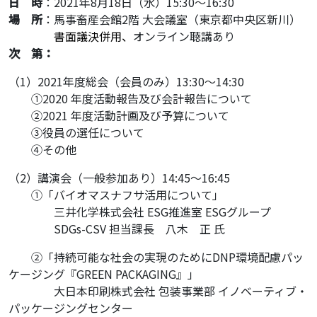
日 時
：2021年8月18日（水）15:30～16:30
場 所
：馬事畜産会館2階 大会議室（東京都中央区新川）
・・・・
書面議決併用、
オンライン聴講あり
次 第：
（1）2021年度総会（会員のみ）13:30～14:30
・・
①2020 年度活動報告及び会計報告について
・・
②2021 年度活動計画及び予算について
・・
③役員の選任について
・・
④その他
（2）講演会（一般参加あり）14:45～16:45
・・
①「バイオマスナフサ活用について」
・・・・
三井化学株式会社 ESG推進室 ESGグループ
・・・・
SDGs-CSV 担当課長 八木 正 氏
・・
②「持続可能な社会の実現のためにDNP環境配慮パッ
ケージング『GREEN PACKAGING』」
・・・・
大日本印刷株式会社 包装事業部 イノベーティブ・
パッケージングセンター