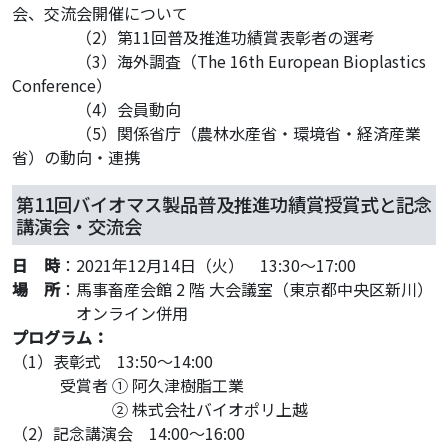
会、交流会開催について
・・・・
（2）第11回普及推進功績賞表彰者の選考
・・・・
（3）海外調査（The 16th European Bioplastics
Conference）
・・・・
（4）会員動向
・・・・
（5）関係省庁（農林水産省・環境省・経済産業
省）の動向・連携
第11回バイオマス製品普及推進功績賞授賞式と記念
講演会・交流会
日 時
：2021年12月14日（火） 13:30～17:00
場 所
：馬事畜産会館 2 階 大会議室（東京都中央区新川）
・・・・
オンライン併用
プログラム：
（1）表彰式 13:50～14:00
・・・
受賞者 ① 阿久津樹脂工業
・・・・・・
② 株式会社バイオポリ上越
（2）記念講演会 14:00～16:00