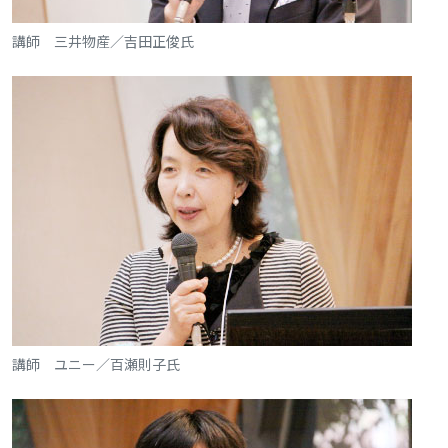
講師 三井物産／吉田正俊氏
講師 ユニー／百瀬則子氏