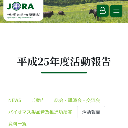
Skip to content
一般社団法人日本有機資源協会
Japan Organics Recycling Association
平成25年度活動報告
NEWS
ご案内
総会・講演会・交流会
バイオマス製品普及推進功績賞
活動報告
資料一覧