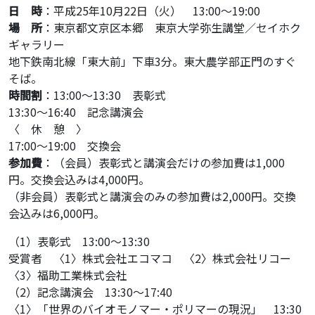
日 時
：平成25年10月22日（火） 13:00～19:00
場 所
：東京都文京区本郷 東京大学弥生講堂／セイホク
ギャラリー
地下鉄南北線「東大前」下車3分。東大農学部正門のすぐ
そば。
時間割
：13:00～13:30 表彰式
13:30～16:40 記念講演会
〈 休 憩 〉
17:00～19:00 交換会
参加費
：（会員）表彰式と講演会だけの参加費は1,000
円。交換会込みは4,000円。
（非会員）表彰式と講演会のみの参加費は2,000円。交換
会込みは6,000円。
（1）表彰式 13:00～13:30
受賞者 〈1〉株式会社エコマコ 〈2〉株式会社リコー
〈3〉福助工業株式会社
（2）記念講演会 13:30～17:40
〈1〉「世界のバイオモノマー・ポリマーの現況」 13:30