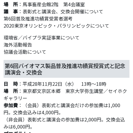
場 所
：馬事畜産会館2階 第4会議室
議 事
：表彰式と講演会、交換会開催について
第6回普及推進功績賞受賞者選考
2020東京オリンピック・パラリンピックについて
環境省／バイプラ実証事業について
海外活動報告
協議会活動について
第6回バイオマス製品普及推進功績賞授賞式と記念
講演会・交換会
日 時
：平成28年11月22日（水） 13時～18時
場 所
：東京都文京区本郷 東京大学弥生講堂／セイホク
ギャラリー
参加費
：（会員）表彰式と講演会だけの参加費は1,000
円。交換会込みは4,000円。
（非会員）表彰式と講演会の参加費は2,000円。交換会込
みは6,000円。