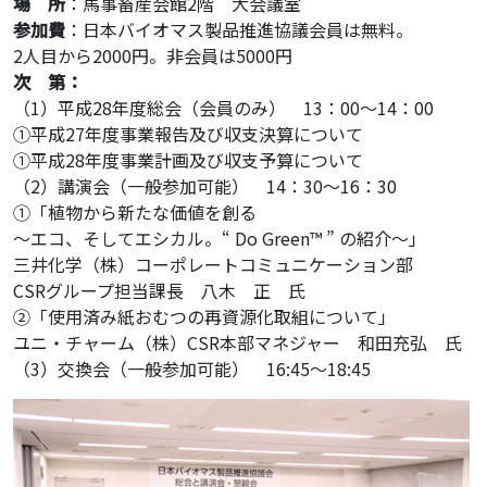
場 所
：馬事畜産会館2階 大会議室
参加費
：日本バイオマス製品推進協議会員は無料。
2人目から2000円。非会員は5000円
次 第：
（1）平成28年度総会（会員のみ） 13：00～14：00
①平成27年度事業報告及び収支決算について
①平成28年度事業計画及び収支予算について
（2）講演会（一般参加可能） 14：30～16：30
①「植物から新たな価値を創る
～エコ、そしてエシカル。“ Do Green™ ” の紹介～」
三井化学（株）コーポレートコミュニケーション部
CSRグループ担当課長 八木 正 氏
②「使用済み紙おむつの再資源化取組について」
ユニ・チャーム（株）CSR本部マネジャー 和田充弘 氏
（3）交換会（一般参加可能） 16:45～18:45