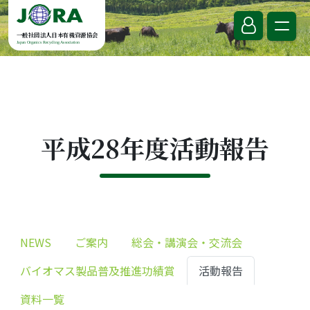
Skip to content
一般社団法人日本有機資源協会
Japan Organics Recycling Association
平成28年度活動報告
NEWS
ご案内
総会・講演会・交流会
バイオマス製品普及推進功績賞
活動報告
資料一覧