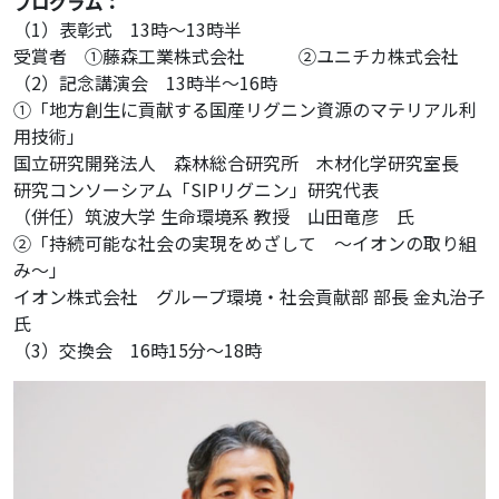
プログラム：
（1）表彰式 13時～13時半
受賞者 ①藤森工業株式会社 ②ユニチカ株式会社
（2）記念講演会 13時半～16時
①「地方創生に貢献する国産リグニン資源のマテリアル利
用技術」
国立研究開発法人 森林総合研究所 木材化学研究室長
研究コンソーシアム「SIPリグニン」研究代表
（併任）筑波大学 生命環境系 教授 山田竜彦 氏
②「持続可能な社会の実現をめざして ～イオンの取り組
み～」
イオン株式会社 グループ環境・社会貢献部 部長 金丸治子
氏
（3）交換会 16時15分～18時