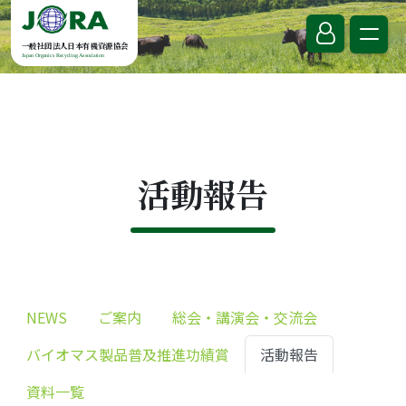
Skip to content
一般社団法人日本有機資源協会
Japan Organics Recycling Association
活動報告
NEWS
ご案内
総会・講演会・交流会
バイオマス製品普及推進功績賞
活動報告
資料一覧