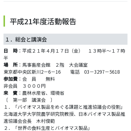
平成21年度活動報告
１．総会と講演会
日 時
：平成２１年４月１７日（金） １３時半～１７時
半
場 所
：馬事畜産会館 ２階 大会議室
東京都中央区新川2－6－16 電話 03－3297－5618
参加費
：会 員 無料
非会員 ３０００円
来 賓
：農林水産省、環境省
〔 第一部 講演会 〕
１．「バイオマス製品をめぐる課題と推進協議会の役割」
北海道大学大学院農学研究院教授、日本バイオマス製品推
進協議会会長 木村俊範
２．「世界の食料生産とバイオマス製品」