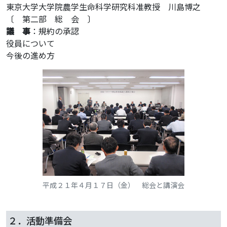
東京大学大学院農学生命科学研究科准教授 川島博之
〔 第二部 総 会 〕
議 事
：規約の承認
役員について
今後の進め方
平成２１年４月１７日（金） 総会と講演会
２．活動準備会