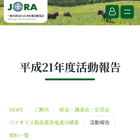
Skip to content
一般社団法人日本有機資源協会
Japan Organics Recycling Association
平成21年度活動報告
NEWS
ご案内
総会・講演会・交流会
バイオマス製品普及推進功績賞
活動報告
資料一覧