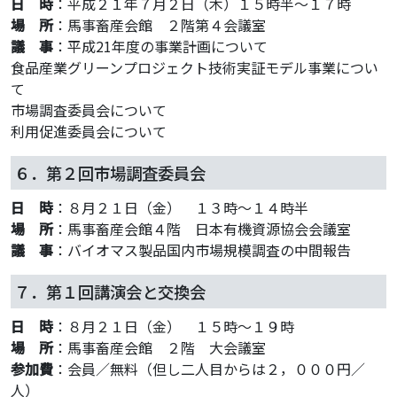
日 時
：平成２１年７月２日（木）１５時半～１７時
場 所
：馬事畜産会館 ２階第４会議室
議 事
：平成21年度の事業計画について
食品産業グリーンプロジェクト技術実証モデル事業につい
て
市場調査委員会について
利用促進委員会について
６．第２回市場調査委員会
日 時
：８月２１日（金） １３時～１４時半
場 所
：馬事畜産会館４階 日本有機資源協会会議室
議 事
：バイオマス製品国内市場規模調査の中間報告
７．第１回講演会と交換会
日 時
：８月２１日（金） １５時～１９時
場 所
：馬事畜産会館 ２階 大会議室
参加費
：会員／無料（但し二人目からは２，０００円／
人）