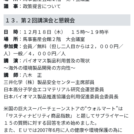
議 事
：政策提言について
１３．第２回講演会と懇親会
日 時
：１２月１８日（木） １５時～１９時半
場 所
：馬事畜産会館２階 大会議室
参加費
：会員／無料（但し二人目からは２，０００円／
人）一般／４，０００円／人
講 演
：バイオマス製品利用普及の現状
～海外の環境製品開発の方向性～
講 師
：八木 正
三井化学（株）製品安全センター主席部員
日本高分子学会エコマテリアル研究会運営委員
日本バイオマス製品推進協議会利用促進委員会委員長
米国の巨大スーパーチェーンストアの“ウォルマート”は
「サスティナビリティ商品指数」 と題してサプライヤーに
１５の質問に対する回答を求め始めました。
また、ＥＵでは2007年6月に人の健康や環境保護の為に