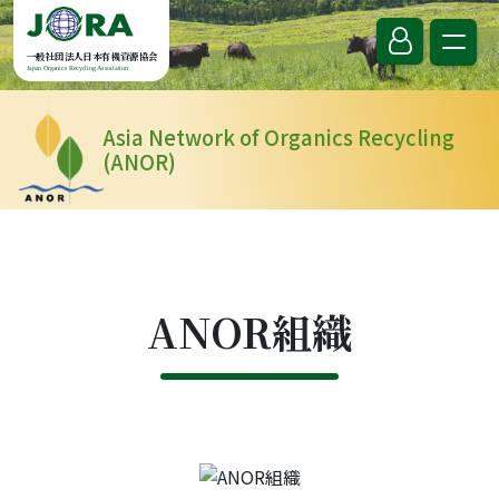
Skip to content
一般社団法人日本有機資源協会
Japan Organics Recycling Association
Asia Network of Organics Recycling
(ANOR)
ANOR組織