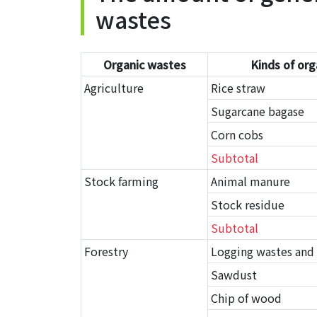
wastes
Organic wastes
Kinds of org
Agriculture
Rice straw
Sugarcane bagase
Corn cobs
Subtotal
Stock farming
Animal manure
Stock residue
Subtotal
Forestry
Logging wastes and 
Sawdust
Chip of wood