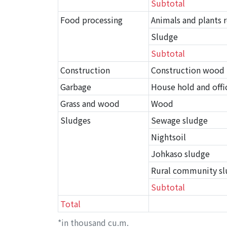
Subtotal
Food processing
Animals and plants 
Sludge
Subtotal
Construction
Construction wood
Garbage
House hold and offi
Grass and wood
Wood
Sludges
Sewage sludge
Nightsoil
Johkaso sludge
Rural community s
Subtotal
Total
*in thousand cu.m.