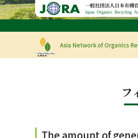
Skip to content
一般社団法人日本有機
Japan Organics Recycling As
Asia Network of Organics R
フ
The amount of gener