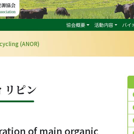
資源協会
sociation
協会概要
活動内容
バイ
ecycling (ANOR)
ィリピン
ation of main organic