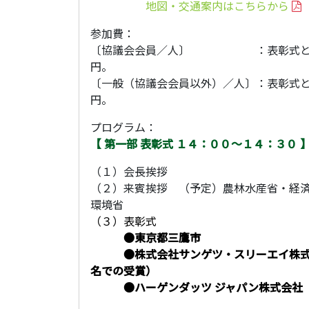
・・・・・
地図・交通案内はこちらから
参加費：
〔協議会会員／人〕 ：表彰式と講演会
円。
〔一般（協議会会員以外）／人〕：表彰式と講演会
円。
プログラム：
【 第一部 表彰式 １４：００～１４：３０ 
（１）会長挨拶
（２）来賓挨拶 （予定）農林水産省・経
環境省
（３）表彰式
・・・
●
東京都三鷹市
・・・
●
株式会社サンゲツ・スリーエイ株
名での受賞）
・・・
●
ハーゲンダッツ ジャパン株式会社