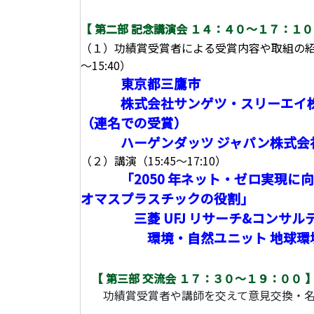
【 第二部 記念講演会 １４：４０～１７：１０
（１）功績賞受賞者による受賞内容や取組の紹介
～15:40）
・・・
東京都三鷹市
・・・
株式会社サンゲツ・スリーエイ
（連名での受賞）
・・・
ハーゲンダッツ ジャパン株式会
（２）講演（15:45～17:10）
・・・
「2050 年ネット・ゼロ実現に
オマスプラスチックの役割」
・・・・
三菱 UFJ リサーチ&コンサ
・・・・・
環境・自然ユニット 地球環境
【 第三部 交流会 １７：３０～１９：００ 】
・
功績賞受賞者や講師を交えて意見交換・