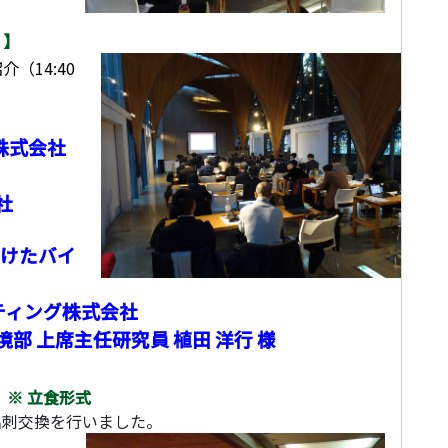
 】
（14:40
株式会社
社
向けたバイ
ルティング株式会社
部 上席主任研究員 植田 洋行 様
 ※ 立食形式
名刺交換を行いました。