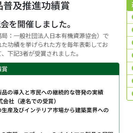
品普及推進功績賞
流会を開催しました。
務局：一般社団法人日本有機資源協会）で
れた功績を挙げられた方を毎年表彰してお
て、下記3者が受賞されました。
績賞
製品の導入と市民への継続的な啓発の実績
式会社（連名での受賞）
の生産及びインテリア市場から建築業界への