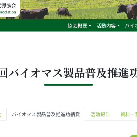
資源協会
sociation
協会概要
活動内容
バイ
5回バイオマス製品普及推進
会
バイオマス製品普及推進功績賞
活動報告
資料一