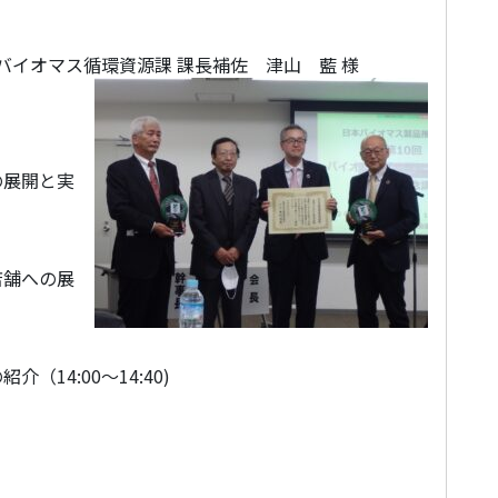
バイオマス循環資源課 課長補佐 津山 藍 様
の展開と実
店舗への展
14:00～14:40)