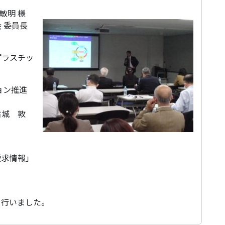
敏明 様
 委員長
プラスチッ
ョン推進
 古城 敦
要求情報」
を行いました。