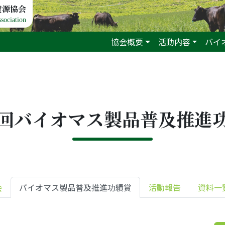
資源協会
sociation
協会概要
活動内容
バイ
0回バイオマス製品普及推進
会
バイオマス製品普及推進功績賞
活動報告
資料一