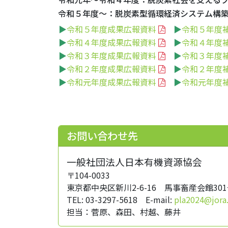
令和５年度～：脱炭素型循環経済システム構
▶
令和５年度成果広報資料
▶
令和５年度
▶
令和４年度成果広報資料
▶
令和４年度
▶
令和３年度成果広報資料
▶
令和３年度
▶
令和２年度成果広報資料
▶
令和２年度
▶
令和元年度成果広報資料
▶
令和元年度
お問い合わせ先
一般社団法人日本有機資源協会
〒104-0033
東京都中央区新川2-6-16 馬事畜産会館30
TEL: 03-3297-5618 E-mail:
pla2024@jora.
担当：菅原、森田、村越、藤井