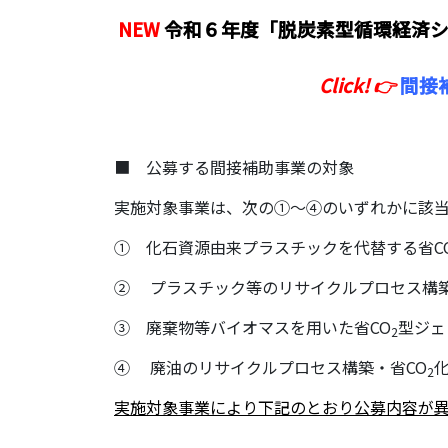
NEW
令和６年度「脱炭素型循環経済
Click! 👉
間接
■ 公募する間接補助事業の対象
実施対象事業は、次の①～④のいずれかに該
① 化石資源由来プラスチックを代替する省C
② プラスチック等のリサイクルプロセス構築
③ 廃棄物等バイオマスを用いた省CO
型ジェ
2
④ 廃油のリサイクルプロセス構築・省CO
2
実施対象事業により下記のとおり公募内容が