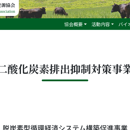
資源協会
sociation
協会概要
活動内容
バイ
二酸化炭素排出抑制対策事
脱炭素型循環経済システム構築促進事業