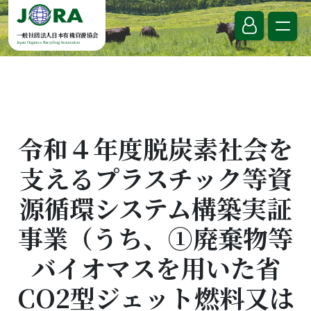
Skip to content
一般社団法人日本有機資源協会
Japan Organics Recycling Association
令和４年度脱炭素社会を
支えるプラスチック等資
源循環システム構築実証
事業（うち、①廃棄物等
バイオマスを用いた省
CO2型ジェット燃料又は