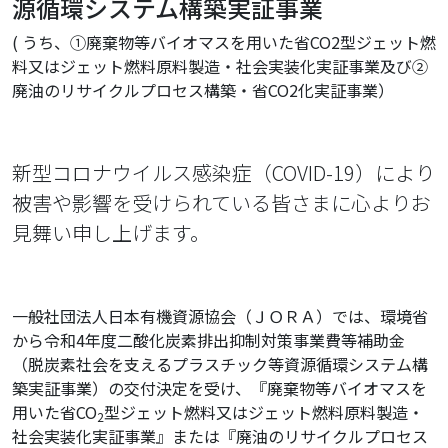
源循環システム構築実証事業
( うち、①廃棄物等バイオマスを用いた省CO2型ジェット燃
料又はジェット燃料原料製造・社会実装化実証事業及び➁
廃油のリサイクルプロセス構築・省CO2化実証事業）
新型コロナウイルス感染症（COVID-19）により
被害や影響を受けられている皆さまに心よりお
見舞い申し上げます。
一般社団法人日本有機資源協会（ＪＯＲＡ）では、環境省
から令和4年度二酸化炭素排出抑制対策事業費等補助金
（脱炭素社会を支えるプラスチック等資源循環システム構
築実証事業）の交付決定を受け、『廃棄物等バイオマスを
用いた省CO
型ジェット燃料又はジェット燃料原料製造・
2
社会実装化実証事業』または『廃油のリサイクルプロセス