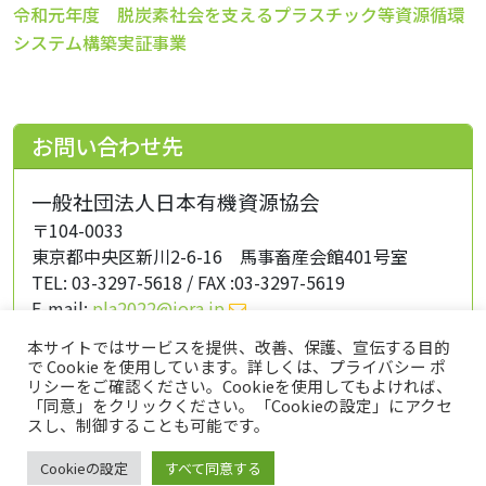
令和元年度 脱炭素社会を支えるプラスチック等資源循環
システム構築実証事業
お問い合わせ先
一般社団法人日本有機資源協会
〒104-0033
東京都中央区新川2-6-16 馬事畜産会館401号室
TEL: 03-3297-5618 / FAX :03-3297-5619
E-mail:
pla2022@jora.jp
担当：菅原、森田、本多、遠藤、寺林
本サイトではサービスを提供、改善、保護、宣伝する目的
で Cookie を使用しています。詳しくは、プライバシー ポ
リシーをご確認ください。Cookieを使用してもよければ、
「同意」をクリックください。「Cookieの設定」にアクセ
トップページ
プライバシーポリシー
スし、制御することも可能です。
このサイトについて
Cookieの設定
すべて同意する