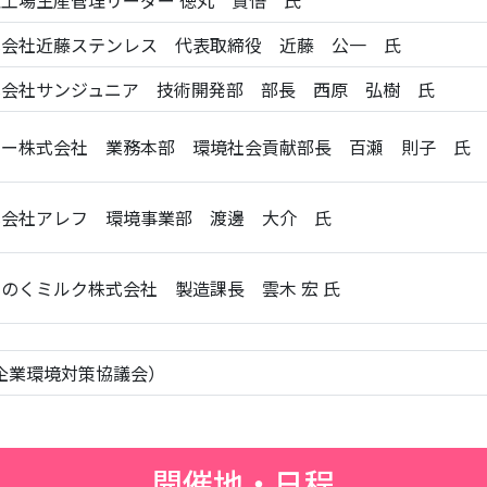
工場生産管理リーダー 徳丸 賢悟 氏
式会社近藤ステンレス 代表取締役 近藤 公一 氏
式会社サンジュニア 技術開発部 部長 西原 弘樹 氏
ニー株式会社 業務本部 環境社会貢献部長 百瀬 則子 氏
式会社アレフ 環境事業部 渡邊 大介 氏
のくミルク株式会社 製造課長 雲木 宏 氏
企業環境対策協議会）
開催地・日程