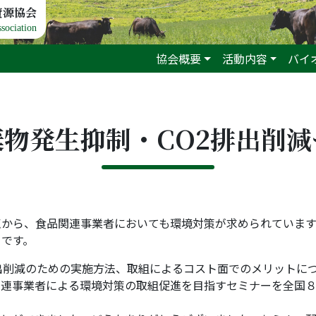
資源協会
sociation
協会概要
活動内容
バイ
物発生抑制・CO2排出削
から、食品関連事業者においても環境対策が求められています
ろです。
出削減のための実施方法、取組によるコスト面でのメリットに
関連事業者による環境対策の取組促進を目指すセミナーを全国