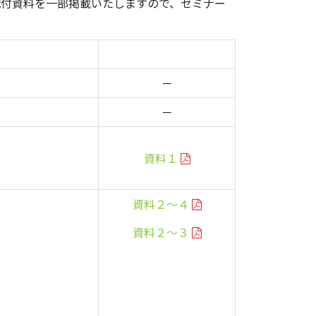
配付資料を一部掲載いたしますので、セミナー
配付資料
－
－
資料１
資料２～４
資料２～３