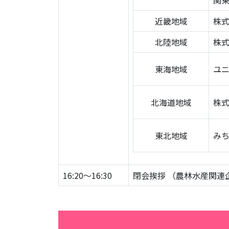
関東
近畿地域
株
北陸地域
株
東海地域
ユ
北海道地域
株
東北地域
みち
16:20～16:30
閉会挨拶 （農林水産関連