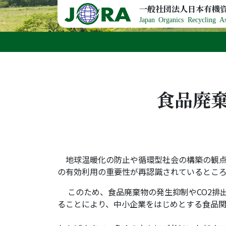
Skip to content
一般社団法人日本有機
Japan Organics Recycling As
食品廃棄
地球温暖化の防止や循環型社会の構築の観点
の有効利用の重要性が再認識されているとこ
このため、食品廃棄物の発生抑制やCO2排
ることにより、中小企業をはじめとする食品