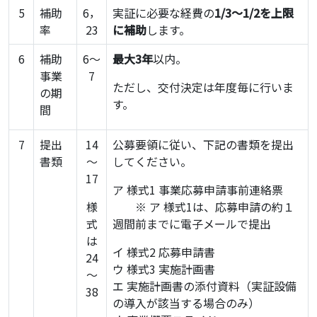
5
補助
6，
実証に必要な経費の
1/3～1/2を上限
率
23
に補助
します。
6
補助
6～
最大3年
以内。
事業
7
ただし、交付決定は年度毎に行いま
の期
す。
間
7
提出
14
公募要領に従い、下記の書類を提出
書類
～
してください。
17
ア 様式1 事業応募申請事前連絡票
様
・・
※ ア 様式1は、応募申請の約１
式
週間前までに電子メールで提出
は
イ 様式2 応募申請書
24
ウ 様式3 実施計画書
～
エ 実施計画書の添付資料（実証設備
38
の導入が該当する場合のみ）