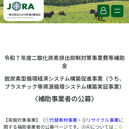
Skip to content
一般社団法人日本有機資源協会
Japan Organics Recycling Association
令和７
年度二酸化炭素排出抑制対策事業費等補助
金
脱炭素型循環経済システム構築促進事業（うち、
プラスチック等資源循環システム構築実証事業）
〈補助事業者の公募〉
【実施対象事業】（①
代替素材事業
・②
リサイクル事業
に
関する補助事業者の公募ページです。③④については
こち