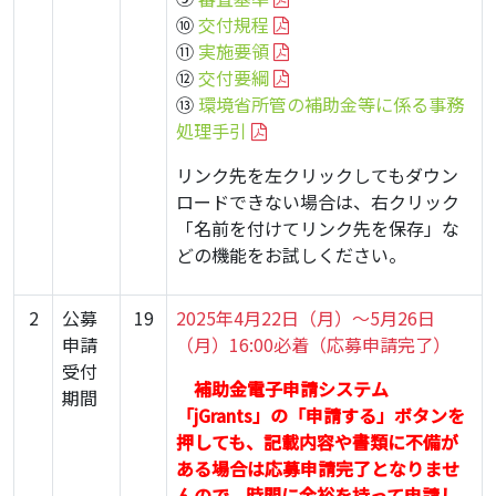
⑩
交付規程
⑪
実施要領
⑫
交付要綱
⑬
環境省所管の補助金等に係る事務
処理手引
リンク先を左クリックしてもダウン
ロードできない場合は、右クリック
「名前を付けてリンク先を保存」な
どの機能をお試しください。
2
公募
19
2025年4
月22
日（月）～5月26
日
申請
（月）16:00必着（応募申請完了）
受付
・
補助金電子申請システム
期間
「jGrants」の「申請する」ボタンを
押しても、記載内容や書類に不備が
ある場合は応募申請完了となりませ
んので、時間に余裕を持って申請し