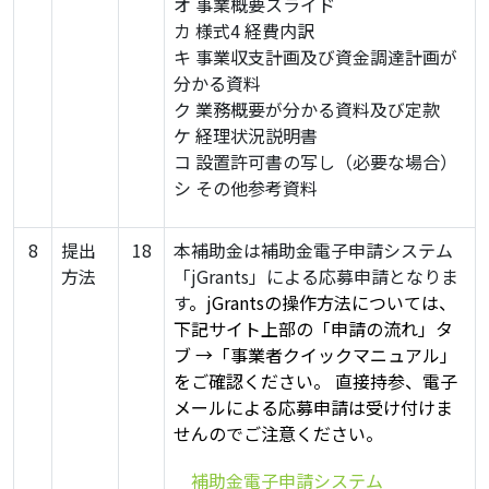
オ 事業概要スライド
カ 様式4 経費内訳
キ 事業収支計画及び資金調達計画が
分かる資料
ク 業務概要が分かる資料及び定款
ケ 経理状況説明書
コ 設置許可書の写し（必要な場合）
シ その他参考資料
8
提出
18
本補助金は補助金電子申請システム
方法
「jGrants」による応募申請となりま
す
。
jGrantsの操作方法については、
下記サイト上部の「申請の流れ」タ
ブ →「事業者クイックマニュアル」
をご確認ください。 直接持参、電子
メールによる応募申請は受け付けま
せんのでご注意ください。
・
補助金電子申請システム