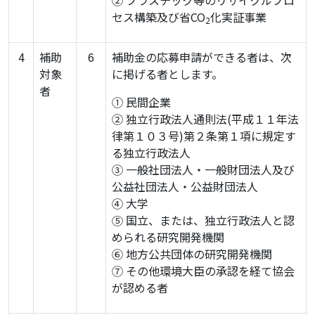
② プラスチック等のリサイクルプロ
セス構築及び省CO
化実証事業
2
4
補助
6
補助金の応募申請ができる者は、次
対象
に掲げる者とします。
者
① 民間企業
② 独立行政法人通則法(平成１１年法
律第１０３号)第２条第１項に規定す
る独立行政法人
③ 一般社団法人・一般財団法人及び
公益社団法人・公益財団法人
④ 大学
⑤ 国立、または、独立行政法人と認
められる研究開発機関
⑥ 地方公共団体の研究開発機関
⑦ その他環境大臣の承認を経て協会
が認める者