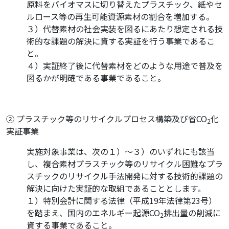
原料をバイオマスに切り替えたプラスチック、紙やセ
ルロース等の再生可能資源素材の割合を増加する。
３）代替素材の社会実装を図るにあたり想定される技
術的な課題の解決に資する実証を行う事業であるこ
と。
４）実証終了後に代替素材をどのような用途で普及を
図るかが明確である事業であること。
② プラスチック等のリサイクルプロセス構築及び省CO
化
2
実証事業
実施対象事業は、次の１）～３）のいずれにも該当
し、複合素材プラスチック等のリサイクル困難なプラ
スチックのリサイクル手法開発に対する技術的課題の
解決に向けた実証的な取組であることとします。
１）特別会計に関する法律（平成19年法律第23号）
を踏まえ、国内のエネルギー起源CO
排出量の削減に
2
資する事業であること。