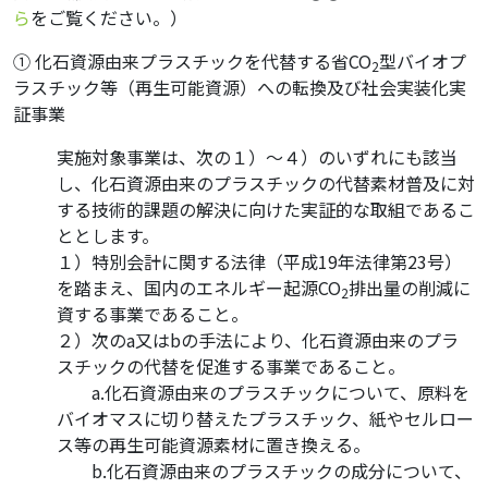
ら
をご覧ください。）
① 化石資源由来プラスチックを代替する省CO
型バイオプ
2
ラスチック等（再生可能資源）への転換及び社会実装化実
証事業
実施対象事業は、次の１）～４）のいずれにも該当
し、化石資源由来のプラスチックの代替素材普及に対
する技術的課題の解決に向けた実証的な取組であるこ
ととします。
１）特別会計に関する法律（平成19年法律第23号）
を踏まえ、国内のエネルギー起源CO
排出量の削減に
2
資する事業であること。
２）次のa又はbの手法により、化石資源由来のプラ
スチックの代替を促進する事業であること。
・
・
a.化石資源由来のプラスチックについて、原料を
バイオマスに切り替えたプラスチック、紙やセルロー
ス等の再生可能資源素材に置き換える。
・
・
b.化石資源由来のプラスチックの成分について、