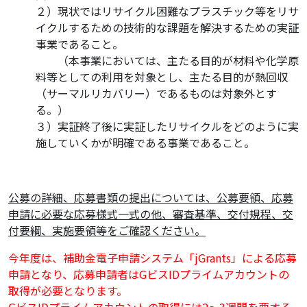
２）現状ではリサイクル困難なプラスチック等をリサ
イクルするための技術的な課題を解決するための実証
事業であること。
・
・
（本事業においては、主たる目的が材料や化学原
料等としての利用を対象とし、主たる目的が熱回収
（サーマルリカバリー）であるものは対象外とす
る。）
３）実証終了後に実証したリサイクルをどのように実
施していくかが明確である事業であること。
公募の詳細、応募書類の提出については、公募要領、応募
申請に必要な応募様式一式の他、審査基準、交付規程、交
付要綱、実施要領等をご確認ください。
今年度は、補助金電子申請システム「jGrants」による応募
申請となり、応募申請者はGビスIDプライムアカウントの
取得が必要となります。