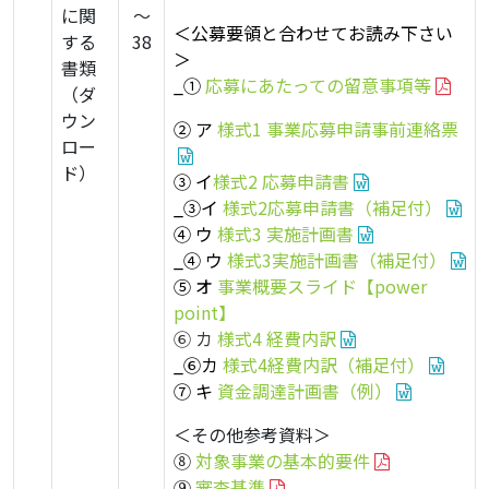
に関
～
＜公募要領と合わせてお読み下さい
する
38
＞
書類
_①
応募にあたっての留意事項等
（ダ
ウン
② ア
様式1 事業応募申請事前連絡票
ロー
ド）
③ イ
様式2 応募申請書
_③イ
様式2応募申請書（補足付）
④ ウ
様式3 実施計画書
_④ ウ
様式3実施計画書
（補足付）
⑤ オ
事業概要スライド【power
point】
⑥ カ
様式4 経費内訳
_⑥カ
様式4経費内訳（補足付）
⑦ キ
資金調達計画書（例）
＜その他参考資料＞
⑧
対象事業の基本的要件
⑨
審査基準