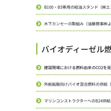
B100・B5専用の給油スタンド（㈱エ
木下カンセーの取組み（油藤商事㈱
バイオディーゼル
建設現場における燃料由来のCO2を
外航船舶向けバイオ混合燃料の供給
マリンコンストラクターへのB24供給