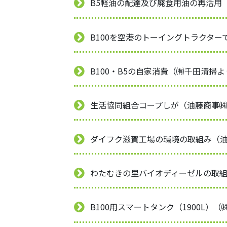
B5軽油の配達及び廃食用油の再活用
B100を空港のトーイングトラクタ
B100・B5の自家消費（㈲千田清掃
生活協同組合コープしが（油藤商事
ダイフク滋賀工場の環境の取組み（
わたむきの里バイオディーゼルの取
B100用スマートタンク（1900L）