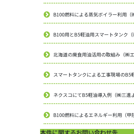
B100燃料による蒸気ボイラー利用（
B100用とB5軽油用スマートタンク
北海道の廃食用油活用の取組み（㈱エ
スマートタンクによる工事現場のB5
ネクスコにてB5軽油導入例（㈱三進
B100燃料によるエネルギー利用（
本件に関するお問い合わせ先