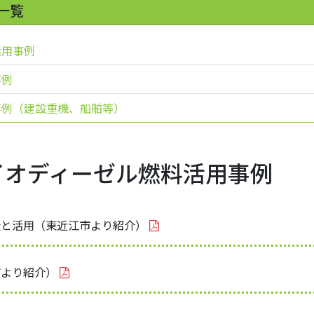
一覧
活用事例
事例
事例（建設重機、船舶等）
イオディーゼル燃料活用事例
造と活用（東近江市より紹介）
市より紹介）