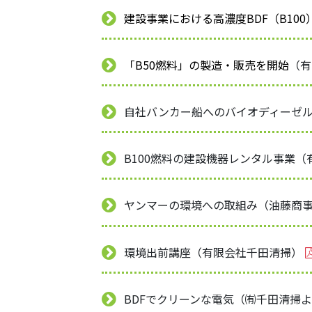
建設事業における高濃度BDF（B10
「B50燃料」の製造・販売を開始
（有
自社バンカー船へのバイオディーゼ
B100燃料の建設機器レンタル事業
ヤンマーの環境への取組み（油藤商
環境出前講座（有限会社千田清掃）
BDFでクリーンな電気（㈲千田清掃