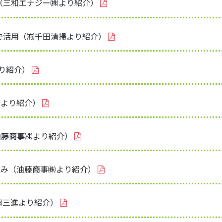
（三和エナジー㈱より紹介）
ーで活用（㈲千田清掃より紹介）
より紹介）
㈱より紹介）
油藤商事㈱より紹介）
組み（油藤商事㈱より紹介）
（㈱三進より紹介）